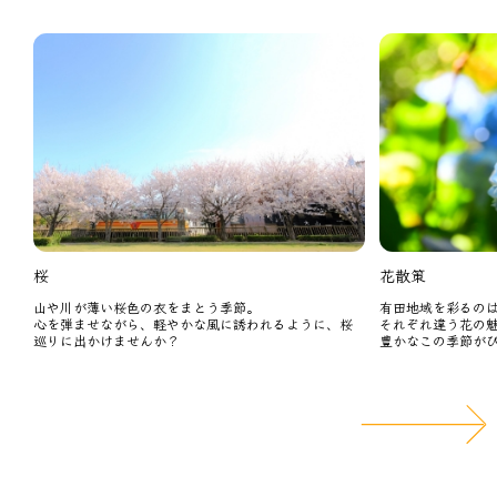
桜
花散策
も
山や川が薄い桜色の衣をまとう季節。
有田地域を彩るの
心を弾ませながら、軽やかな風に誘われるように、桜
それぞれ違う花の
巡りに出かけませんか？
豊かなこの季節が