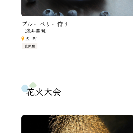
ブルーベリー狩り
〔浅井農園〕
広川町
食体験
花火大会