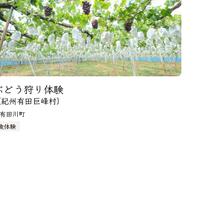
ぶどう狩り体験
〔紀州有田巨峰村〕
有田川町
食体験