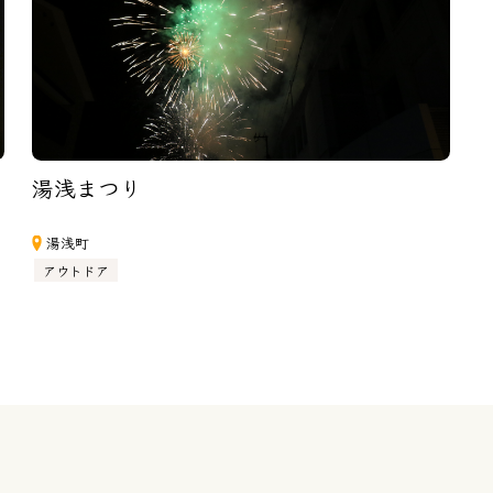
湯浅まつり
湯浅町
アウトドア