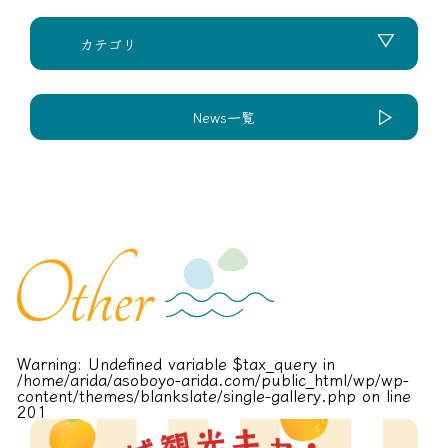
News一覧
Warning
: Undefined variable $tax_query in
/home/arida/asoboyo-arida.com/public_html/wp/wp-
content/themes/blankslate/single-gallery.php
on line
201