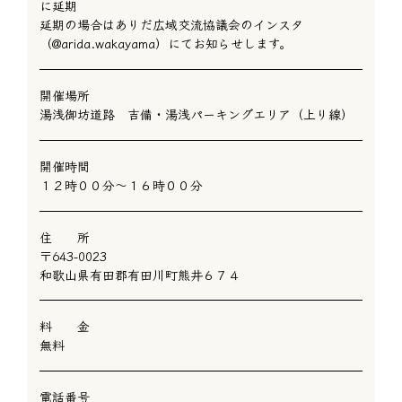
に延期
延期の場合はありだ広域交流協議会のインスタ
（@arida.wakayama）にてお知らせします。
開催場所
湯浅御坊道路 吉備・湯浅パーキングエリア（上り線）
開催時間
１２時００分～１６時００分
住 所
〒643-0023
和歌山県有田郡有田川町熊井６７４
料 金
無料
電話番号