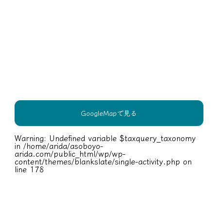
GoogleMapで見る
Warning
: Undefined variable $taxquery_taxonomy
in
/home/arida/asoboyo-
arida.com/public_html/wp/wp-
content/themes/blankslate/single-activity.php
on
line
178