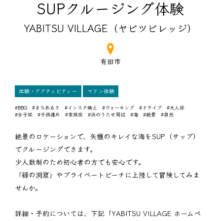
SUPクルージング体験
YABITSU VILLAGE（ヤビツビレッジ）
有田市
体験・アクティビティー
マリン体験
#BBQ
#まちあるき
#インスタ映え
#ウォーキング
#ドライブ
#大人旅
#女子旅
#子供連れ
#家族旅
#浜のうたせ周辺
#海
#絶景
#自然
絶景のロケーションで、矢櫃のキレイな海をSUP（サップ）
でクルージングできます。
少人数制のため初心者の方でも安心です。
「緑の洞窟」やプライベートビーチに上陸して冒険してみま
せんか。
詳細・予約については、下記「YABITSU VILLAGE ホームペ