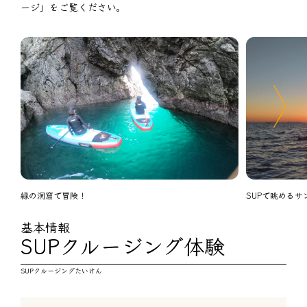
ージ」をご覧ください。
緑の洞窟で冒険！
SUPで眺めるサ
基本情報
SUPクルージング体験
SUPクルージングたいけん