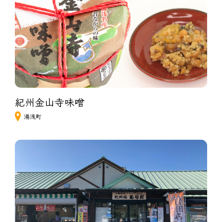
紀州金山寺味噌　
湯浅町