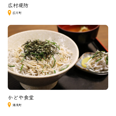
広村堤防
広川町
かどや食堂
湯浅町