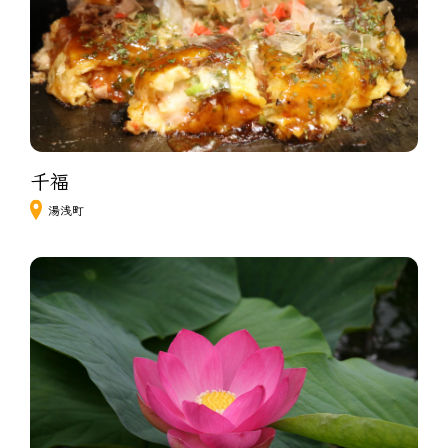
千福
湯浅町