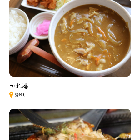
かれ庵
湯浅町