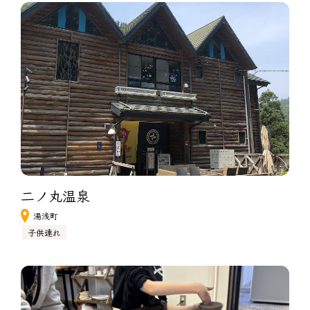
二ノ丸温泉　
湯浅町
子供連れ