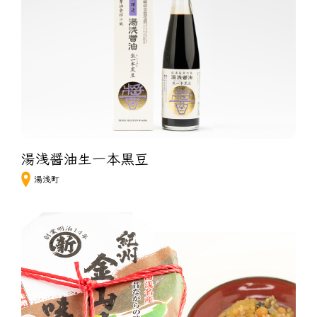
湯浅醤油生一本黒豆
湯浅町