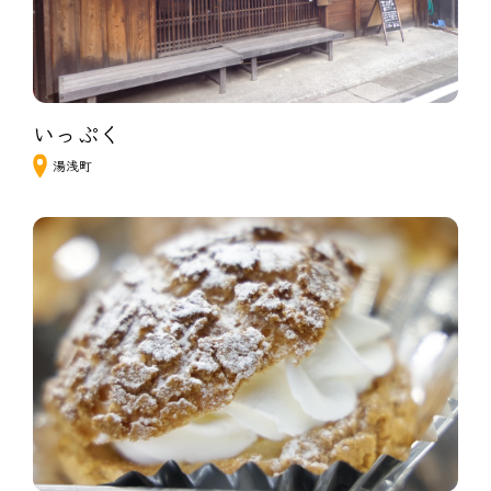
いっぷく
湯浅町