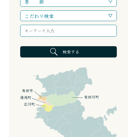
季 節
こだわり検索
検索する