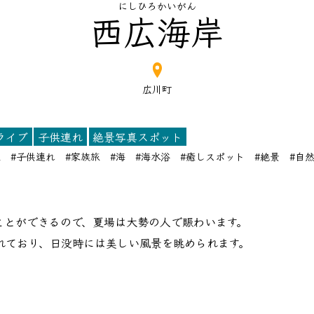
にしひろかいがん
西広海岸
広川町
ライブ
子供連れ
絶景写真スポット
旅
#子供連れ
#家族旅
#海
#海水浴
#癒しスポット
#絶景
#自
ことができるので、夏場は大勢の人で賑わいます。
れており、日没時には美しい風景を眺められます。