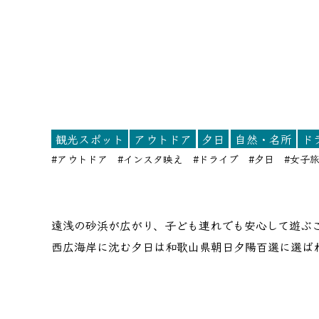
観光スポット
アウトドア
夕日
自然・名所
ド
#アウトドア
#インスタ映え
#ドライブ
#夕日
#女子
遠浅の砂浜が広がり、子ども連れでも安心して遊ぶ
西広海岸に沈む夕日は和歌山県朝日夕陽百選に選ば