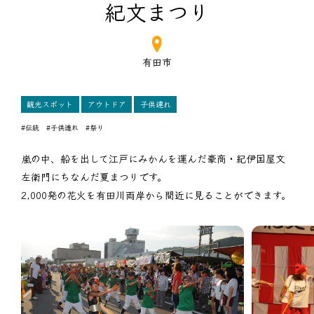
紀文まつり
有田市
観光スポット
アウトドア
子供連れ
#伝統
#子供連れ
#祭り
嵐の中、船を出して江戸にみかんを運んだ豪商・紀伊国屋文
左衛門にちなんだ夏まつりです。
2,000発の花火を有田川両岸から間近に見ることができます。