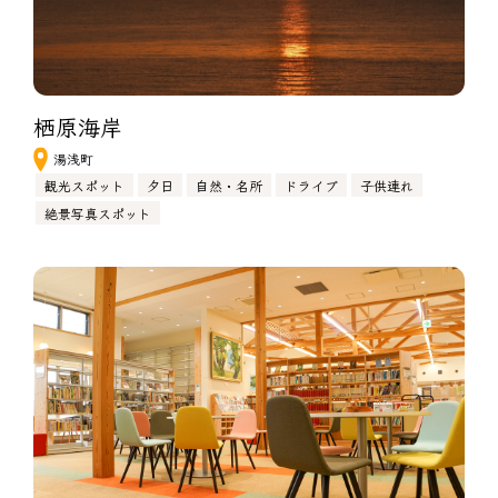
栖原海岸
湯浅町
観光スポット
夕日
自然・名所
ドライブ
子供連れ
絶景写真スポット