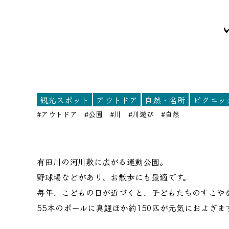
観光スポット
アウトドア
自然・名所
ピクニッ
#アウトドア
#公園
#川
#川遊び
#自然
有田川の河川敷に広がる運動公園。
野球場などがあり、お散歩にも最適です。
毎年、こどもの日が近づくと、子どもたちのすこや
55本のポールに真鯉ほか約150匹が元気におよぎま