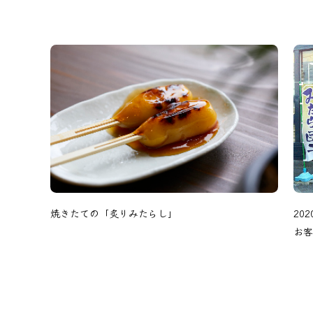
焼きたての「炙りみたらし」
20
やお餅等
お客