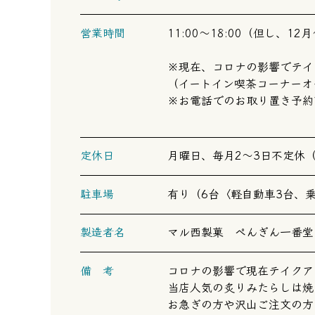
営業時間
11:00～18:00（但し、12
※現在、コロナの影響でテイ
（イートイン喫茶コーナーオ
※お電話でのお取り置き予約
定休日
月曜日、毎月2～3日不定休（店頭
駐車場
有り（6台〈軽自動車3台、
製造者名
マル西製菓 ぺんぎん一番堂
備 考
コロナの影響で現在テイクア
当店人気の炙りみたらしは
お急ぎの方や沢山ご注文の方