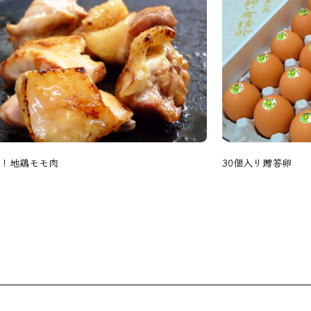
！地鶏モモ肉
30個入り贈答卵