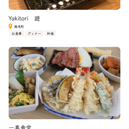
Yakitori　遊
湯浅町
お食事
ディナー
和食
一喜食堂