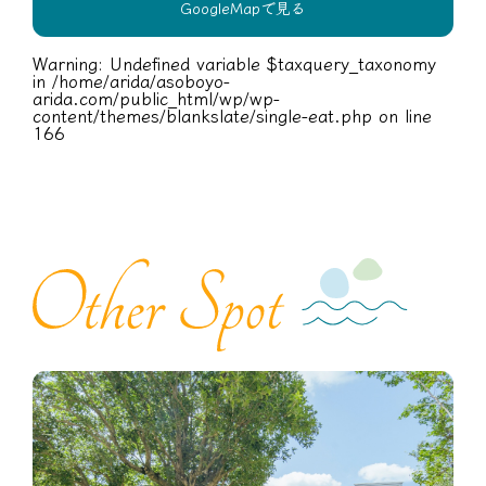
GoogleMapで見る
Warning
: Undefined variable $taxquery_taxonomy
in
/home/arida/asoboyo-
arida.com/public_html/wp/wp-
content/themes/blankslate/single-eat.php
on line
166