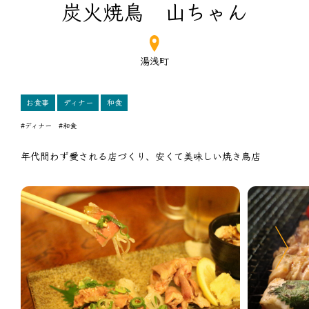
炭火焼鳥 山ちゃん
湯浅町
お食事
ディナー
和食
#ディナー
#和食
年代問わず愛される店づくり、安くて美味しい焼き鳥店