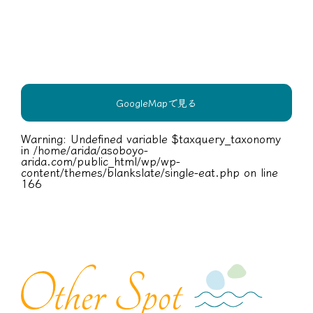
GoogleMapで見る
Warning
: Undefined variable $taxquery_taxonomy
in
/home/arida/asoboyo-
arida.com/public_html/wp/wp-
content/themes/blankslate/single-eat.php
on line
166