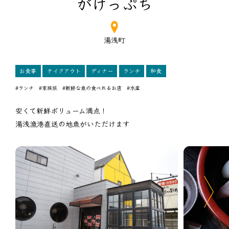
がけっぷち
湯浅町
お食事
テイクアウト
ディナー
ランチ
和食
#ランチ
#家族旅
#新鮮な魚の食べれるお店
#水産
安くて新鮮ボリューム満点！
湯浅漁港直送の地魚がいただけます