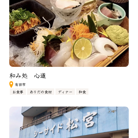
和み処　心道
有田市
お食事
ありだの食材
ディナー
和食