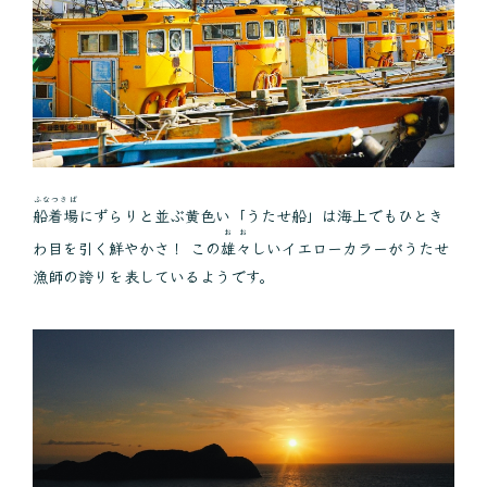
ふなつきば
船着場
にずらりと並ぶ黄色い「うたせ船」は海上でもひとき
おお
わ目を引く鮮やかさ！ この
雄々
しいイエローカラーがうたせ
漁師の誇りを表しているようです。