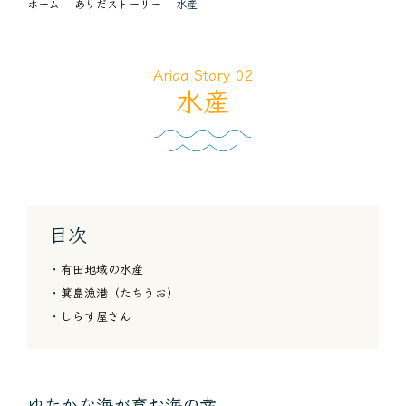
ホーム
ありだストーリー
水産
Arida Story 02
水産
目次
有田地域の水産
箕島漁港（たちうお）
しらす屋さん
ゆたかな海が育む海の幸