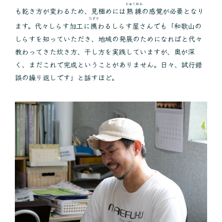
じゅくれん
も乾き方が変わるため、見極めには
熟練
の感覚が必要となり
たずさ
ます。代々しらす加工に
携
わるしらす屋さんでも「和歌山の
しらすを知っていただき、地域の発展のためになればと代々
教わってきた炊き方、干し方を実践していますが、奥が深
く、まだこれで完成ということがありません。日々、試行錯
誤の繰り返しです」と話すほど。