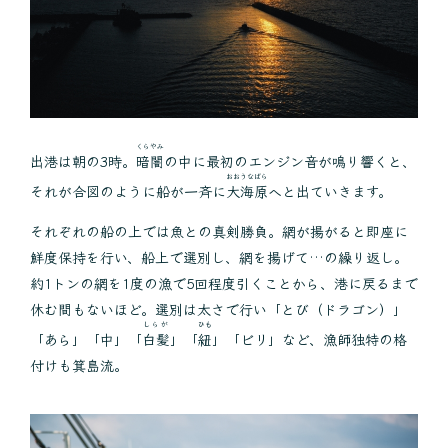
くらやみ
出港は朝の3時。
暗闇
の中に最初のエンジン音が鳴り響くと、
おおうなばら
それが合図のように船が一斉に
大海原
へと出ていきます。
それぞれの船の上では魚との真剣勝負。網が揚がると即座に
鮮度保持を行い、船上で選別し、網を揚げて…の繰り返し。
約1トンの網を1度の漁で5回程度引くことから、港に戻るまで
休む間もないほど。選別は太さで行い「とび（ドラゴン）」
しらが
ひも
「あら」「中」「
白髪
」「
紐
」「ビリ」など、漁師独特の格
付けも箕島流。