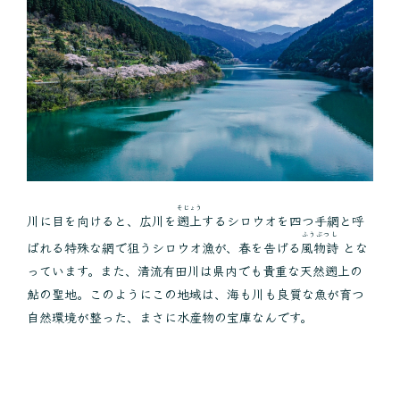
そじょう
川に目を向けると、広川を
遡上
するシロウオを四つ手網と呼
ふうぶつし
ばれる特殊な網で狙うシロウオ漁が、春を告げる
風物詩
とな
っています。また、清流有田川は県内でも貴重な天然遡上の
鮎の聖地。このようにこの地域は、海も川も良質な魚が育つ
自然環境が整った、まさに水産物の宝庫なんです。