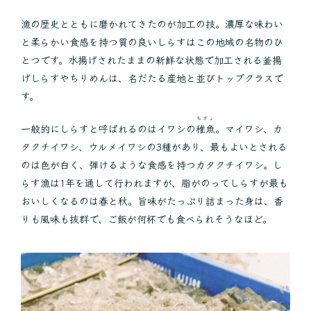
漁の歴史とともに磨かれてきたのが加工の技。濃厚な味わい
と柔らかい食感を持つ質の良いしらすはこの地域の名物のひ
とつです。水揚げされたままの新鮮な状態で加工される釜揚
げしらすやちりめんは、名だたる産地と並びトップクラスで
す。
ちぎょ
一般的にしらすと呼ばれるのはイワシの
稚魚
。マイワシ、カ
タクチイワシ、ウルメイワシの3種があり、最もよいとされる
のは色が白く、弾けるような食感を持つカタクチイワシ。し
らす漁は1年を通して行われますが、脂がのってしらすが最も
おいしくなるのは春と秋。旨味がたっぷり詰まった身は、香
りも風味も抜群で、ご飯が何杯でも食べられそうなほど。