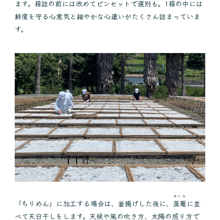
ます。箱詰の前には改めてピンセットで選別も。1箱の中には
鮮度を守る心意気と細やかな心遣いがたくさん詰まっていま
す。
せいろ
「ちりめん」に加工する場合は、釜揚げした後に、
蒸篭
に並
べて天日干しをします。天候や風の吹き方、太陽の照り方で