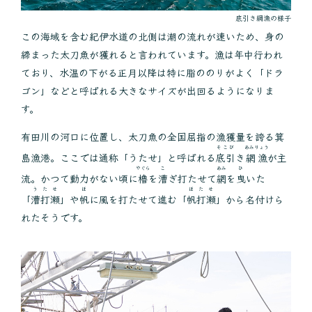
底引き網漁の様子
この海域を含む紀伊水道の北側は潮の流れが速いため、身の
締まった太刀魚が獲れると言われています。漁は年中行われ
ており、水温の下がる正月以降は特に脂ののりがよく「ドラ
ゴン」などと呼ばれる大きなサイズが出回るようになりま
す。
有田川の河口に位置し、太刀魚の全国屈指の漁獲量を誇る箕
そこび
あみりょう
島漁港。ここでは通称「うたせ」と呼ばれる
底引
き
網漁
が主
やぐら
こ
あみ
ひ
流。かつて動力がない頃に
櫓
を
漕
ぎ打たせて
網
を
曳
いた
うたせ
ほ
ほたせ
「
漕打瀬
」や
帆
に風を打たせて進む「
帆打瀬
」から名付けら
れたそうです。