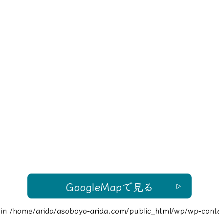
GoogleMapで見る
 in
/home/arida/asoboyo-arida.com/public_html/wp/wp-conten