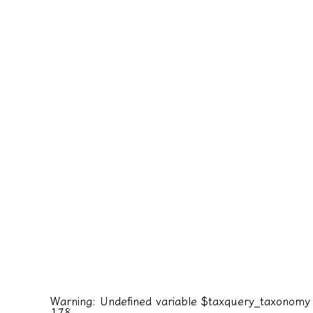
Warning
: Undefined variable $taxquery_taxonomy
178