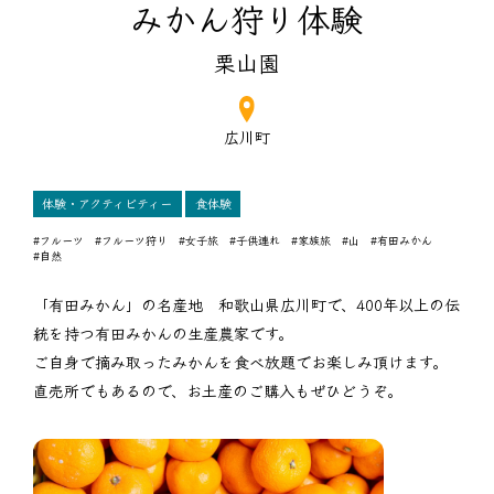
みかん狩り体験
栗山園
広川町
体験・アクティビティー
食体験
#フルーツ
#フルーツ狩り
#女子旅
#子供連れ
#家族旅
#山
#有田みかん
#自然
「有田みかん」の名産地 和歌山県広川町で、400年以上の伝
統を持つ有田みかんの生産農家です。
ご自身で摘み取ったみかんを食べ放題でお楽しみ頂けます。
直売所でもあるので、お土産のご購入もぜひどうぞ。