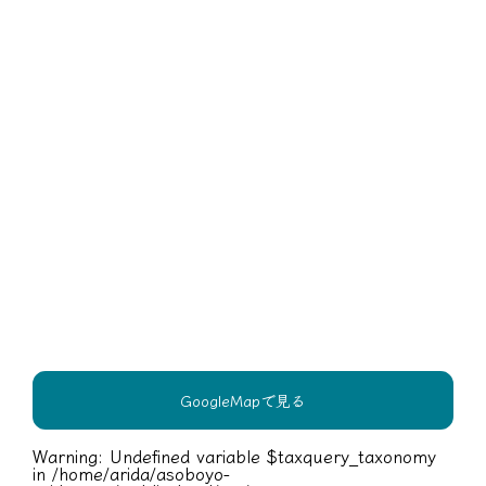
GoogleMapで見る
Warning
: Undefined variable $taxquery_taxonomy
in
/home/arida/asoboyo-