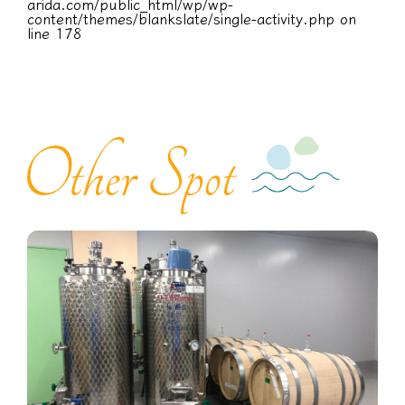
arida.com/public_html/wp/wp-
content/themes/blankslate/single-activity.php
on
line
178